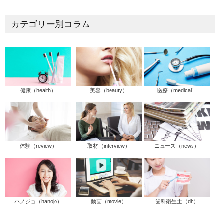
カテゴリー別コラム
健康（health）
美容（beauty）
医療（medical）
体験（review）
取材（interview）
ニュース（news）
ハノジョ（hanojo）
動画（movie）
歯科衛生士（dh）