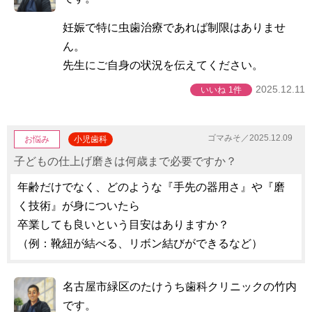
妊娠で特に虫歯治療であれば制限はありませ
ん。
先生にご自身の状況を伝えてください。
2025.12.11
いいね
1件
ゴマみそ／2025.12.09
お悩み
小児歯科
子どもの仕上げ磨きは何歳まで必要ですか？
年齢だけでなく、どのような『手先の器用さ』や『磨
く技術』が身についたら
卒業しても良いという目安はありますか？
（例：靴紐が結べる、リボン結びができるなど）
名古屋市緑区のたけうち歯科クリニックの竹内
です。