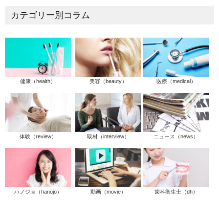
カテゴリー別コラム
健康（health）
美容（beauty）
医療（medical）
体験（review）
取材（interview）
ニュース（news）
ハノジョ（hanojo）
動画（movie）
歯科衛生士（dh）