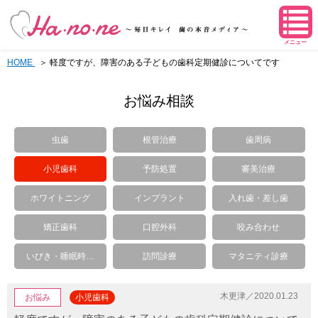
メニュー
HOME
軽度ですが、障害のある子どもの歯科定期健診についてです
お悩み相談
虫歯
根管治療
歯周病
小児歯科
予防処置
審美治療
ホワイトニング
インプラント
入れ歯・差し歯
矯正歯科
口腔外科
咬み合わせ
いびき・睡眠時…
訪問診療
マタニティ診療
木更津／2020.01.23
お悩み
小児歯科