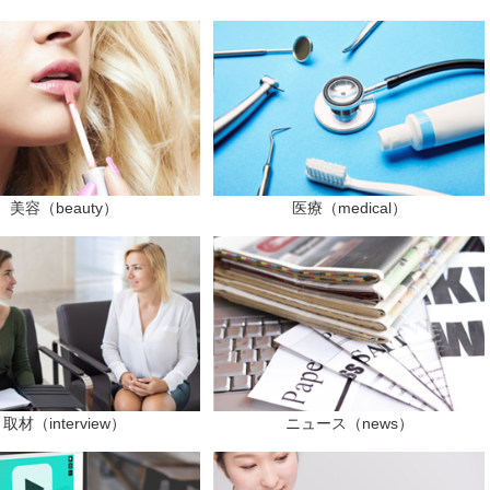
美容（beauty）
医療（medical）
取材（interview）
ニュース（news）