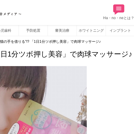
Ha・no・neとは
小児歯科
予防処置
審美治療
ホワイトニング
インプラント
“猫の手を借りる”!? 「1日1分ツボ押し美容」で肉球マッサージ♪
「1日1分ツボ押し美容」で肉球マッサージ♪