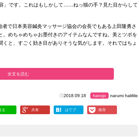
美容」です。これはもしかして……ねっ猫の手？見た目からして
創始者で日本美容鍼灸マッサージ協会の会長でもある上田隆勇さ
と。めちゃめちゃお墨付きのアイテムなんですね。美とツボを
聞くと、すごく効き目がありそうな気がします。それではちょ
全文を読む
2018.09.18
hanojo
narumi halittle
送る
共有
はてブ
保存