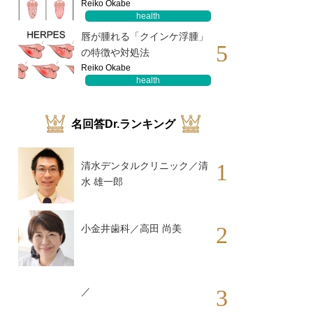
Reiko Okabe
health
唇が腫れる「クインケ浮腫」
5
の特徴や対処法
Reiko Okabe
health
名回答Dr.ランキング
1
清水デンタルクリニック／清
水 雄一郎
2
小金井歯科／高田 尚美
3
／