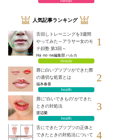
hanojo
人気記事ランキング
舌回しトレーニングを3週間
1
やってみた～アラサー女のモ
テ顔塾 第3回～
Ha･no･ne編集部 ハルカ
beauty
唇に白いブツブツができた際
2
の適切な処置とは
福本春香
health
唇に“白いできもの”ができた
3
ときの対処法
渡辺蘭
health
舌にできたブツブツの正体と
4
できたときの対処法について