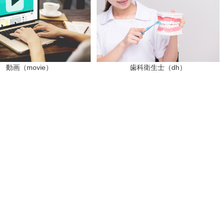
動画（movie）
歯科衛生士（dh）