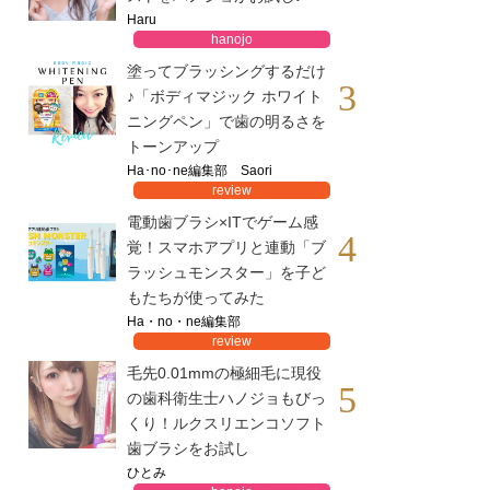
Haru
hanojo
塗ってブラッシングするだけ
3
♪「ボディマジック ホワイト
ニングペン」で歯の明るさを
トーンアップ
Ha･no･ne編集部 Saori
review
電動歯ブラシ×ITでゲーム感
4
覚！スマホアプリと連動「ブ
ラッシュモンスター」を子ど
もたちが使ってみた
Ha・no・ne編集部
review
毛先0.01mmの極細毛に現役
5
の歯科衛生士ハノジョもびっ
くり！ルクスリエンコソフト
歯ブラシをお試し
ひとみ