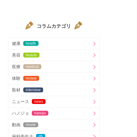
コラムカテゴリ
健康
health
美容
beauty
医療
medical
体験
review
取材
interview
ニュース
news
ハノジョ
hanojo
動画
movie
歯科衛生士
dh