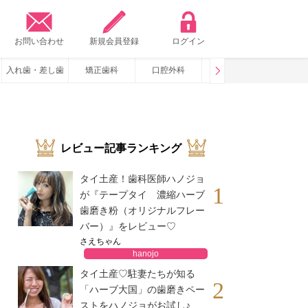
？
お問い合わせ
新規会員登録
ログイン
入れ歯・差し歯
矯正歯科
口腔外科
咬み合わせ
いびき・
レビュー記事ランキング
タイ土産！歯科医師ハノジョ
1
が『テープタイ 濃縮ハーブ
歯磨き粉（オリジナルフレー
バー）』をレビュー♡
さえちゃん
hanojo
タイ土産♡駐妻たちが知る
2
「ハーブ大国」の歯磨きペー
ストをハノジョがお試し♪