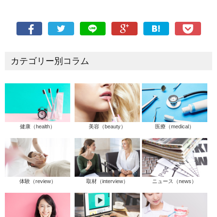
カテゴリー別コラム
健康（health）
美容（beauty）
医療（medical）
体験（review）
取材（interview）
ニュース（news）