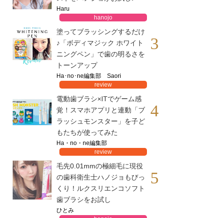
Haru
hanojo
塗ってブラッシングするだけ
3
♪「ボディマジック ホワイト
ニングペン」で歯の明るさを
トーンアップ
Ha･no･ne編集部 Saori
review
電動歯ブラシ×ITでゲーム感
4
覚！スマホアプリと連動「ブ
ラッシュモンスター」を子ど
もたちが使ってみた
Ha・no・ne編集部
review
毛先0.01mmの極細毛に現役
5
の歯科衛生士ハノジョもびっ
くり！ルクスリエンコソフト
歯ブラシをお試し
ひとみ