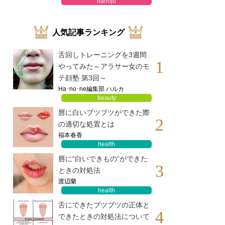
hanojo
人気記事ランキング
舌回しトレーニングを3週間
1
やってみた～アラサー女のモ
テ顔塾 第3回～
Ha･no･ne編集部 ハルカ
beauty
唇に白いブツブツができた際
2
の適切な処置とは
福本春香
health
唇に“白いできもの”ができた
3
ときの対処法
渡辺蘭
health
舌にできたブツブツの正体と
4
できたときの対処法について