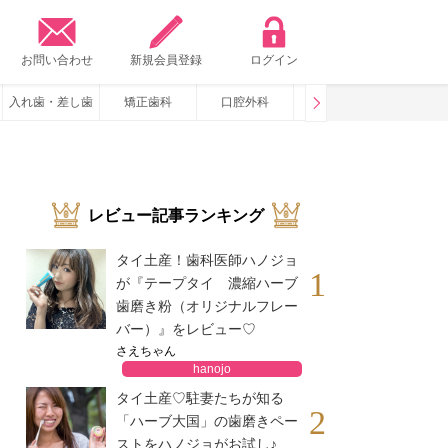
？
お問い合わせ
新規会員登録
ログイン
入れ歯・差し歯
矯正歯科
口腔外科
咬み合わせ
いびき・
レビュー記事ランキング
タイ土産！歯科医師ハノジョ
1
が『テープタイ 濃縮ハーブ
歯磨き粉（オリジナルフレー
バー）』をレビュー♡
さえちゃん
hanojo
タイ土産♡駐妻たちが知る
2
「ハーブ大国」の歯磨きペー
ストをハノジョがお試し♪