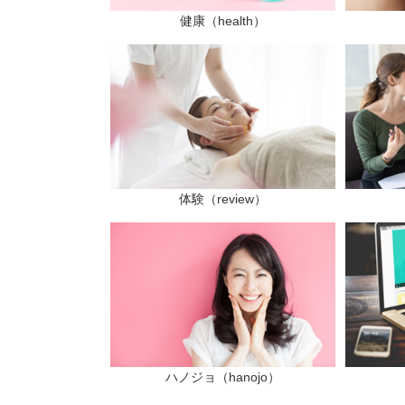
健康（health）
体験（review）
ハノジョ（hanojo）