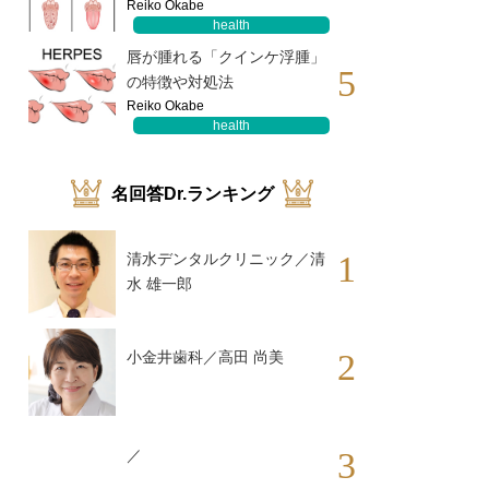
Reiko Okabe
health
唇が腫れる「クインケ浮腫」
5
の特徴や対処法
Reiko Okabe
health
名回答Dr.ランキング
1
清水デンタルクリニック／清
水 雄一郎
2
小金井歯科／高田 尚美
3
／