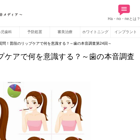
Ha・no・neとは
小児歯科
予防処置
審美治療
ホワイトニング
インプラント
質問！普段のリップケアで何を意識する？～歯の本音調査第24回～
プケアで何を意識する？～歯の本音調査