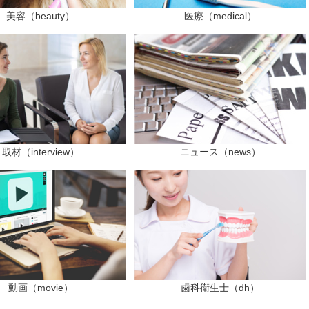
美容（beauty）
医療（medical）
取材（interview）
ニュース（news）
動画（movie）
歯科衛生士（dh）