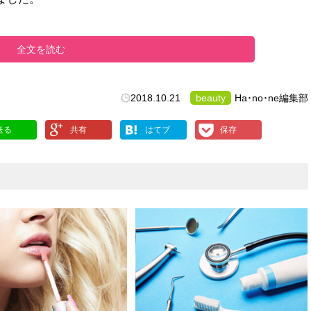
全文を読む
2018.10.21
beauty
Ha･no･ne編集部
送る
共有
はてブ
保存