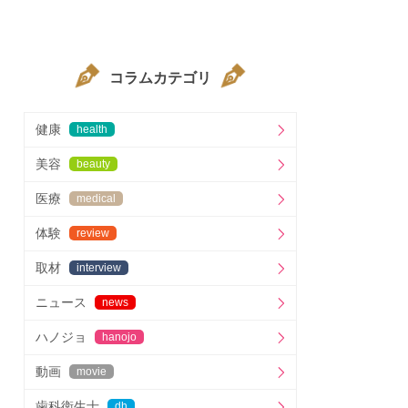
コラムカテゴリ
健康
health
美容
beauty
医療
medical
体験
review
取材
interview
ニュース
news
ハノジョ
hanojo
動画
movie
歯科衛生士
dh