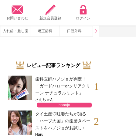
？
お問い合わせ
新規会員登録
ログイン
入れ歯・差し歯
矯正歯科
口腔外科
咬み合わせ
いびき・
レビュー記事ランキング
歯科医師ハノジョが判定！
1
「ガードハローorクリアクリ
ーン ナチュラルミント」
さえちゃん
hanojo
タイ土産♡駐妻たちが知る
2
「ハーブ大国」の歯磨きペー
ストをハノジョがお試し♪
Haru