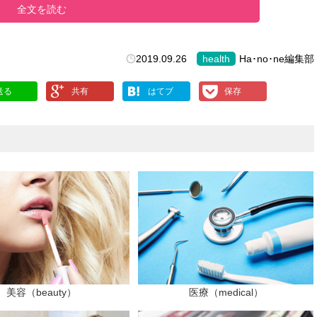
全文を読む
2019.09.26
health
Ha･no･ne編集部
送る
共有
はてブ
保存
美容（beauty）
医療（medical）