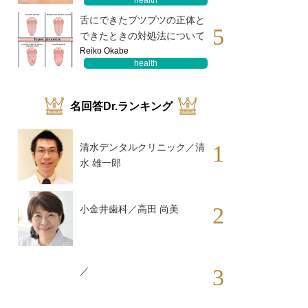
health
舌にできたブツブツの正体と
5
できたときの対処法について
Reiko Okabe
health
名回答Dr.ランキング
1
清水デンタルクリニック／清
水 雄一郎
2
小金井歯科／高田 尚美
3
／