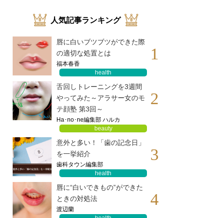
人気記事ランキング
唇に白いブツブツができた際
1
の適切な処置とは
福本春香
health
舌回しトレーニングを3週間
2
やってみた～アラサー女のモ
テ顔塾 第3回～
Ha･no･ne編集部 ハルカ
beauty
意外と多い！「歯の記念日」
3
を一挙紹介
歯科タウン編集部
health
唇に“白いできもの”ができた
4
ときの対処法
渡辺蘭