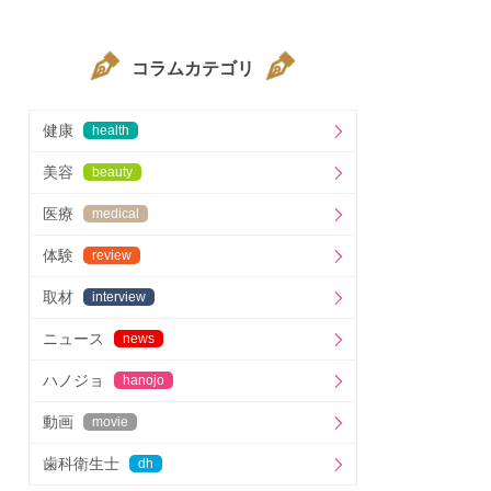
コラムカテゴリ
健康
health
美容
beauty
医療
medical
体験
review
取材
interview
ニュース
news
ハノジョ
hanojo
動画
movie
歯科衛生士
dh