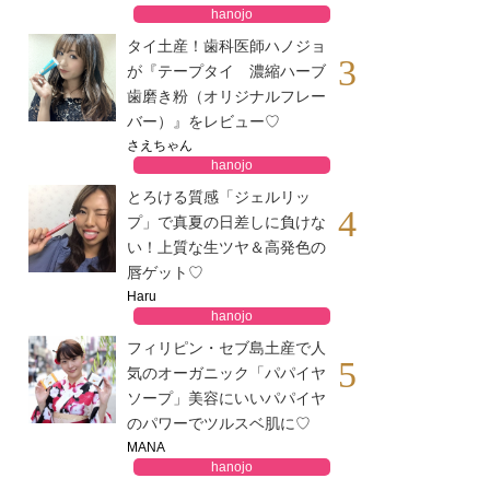
hanojo
タイ土産！歯科医師ハノジョ
3
が『テープタイ 濃縮ハーブ
歯磨き粉（オリジナルフレー
バー）』をレビュー♡
さえちゃん
hanojo
とろける質感「ジェルリッ
4
プ」で真夏の日差しに負けな
い！上質な生ツヤ＆高発色の
唇ゲット♡
Haru
hanojo
フィリピン・セブ島土産で人
5
気のオーガニック「パパイヤ
ソープ」美容にいいパパイヤ
のパワーでツルスベ肌に♡
MANA
hanojo