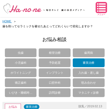
メニュー
HOME
歯を削ってセラミックを被せたあとってどれくらいで劣化しますか？
お悩み相談
虫歯
根管治療
歯周病
小児歯科
予防処置
審美治療
ホワイトニング
インプラント
入れ歯・差し歯
矯正歯科
口腔外科
咬み合わせ
いびき・睡眠時…
訪問診療
マタニティ診療
脱兎／2019.02.13
お悩み
審美治療