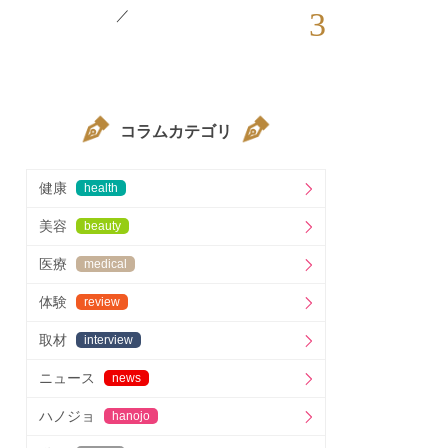
3
／
コラムカテゴリ
健康
health
美容
beauty
医療
medical
体験
review
取材
interview
ニュース
news
ハノジョ
hanojo