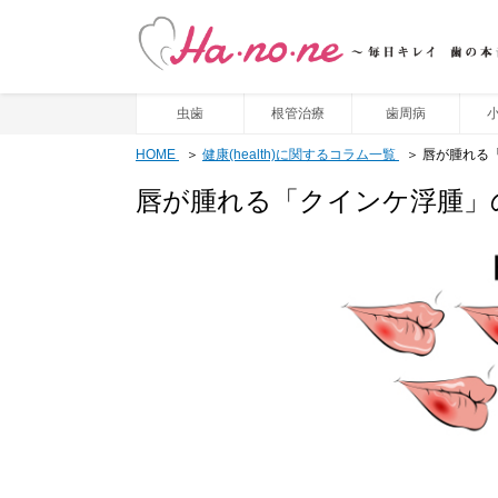
虫歯
根管治療
歯周病
HOME
健康(health)に関するコラム一覧
唇が腫れる
唇が腫れる「クインケ浮腫」