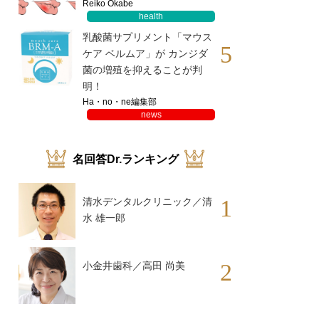
Reiko Okabe
health
乳酸菌サプリメント「マウス
5
ケア ベルムア」が カンジダ
菌の増殖を抑えることが判
明！
Ha・no・ne編集部
news
名回答Dr.ランキング
1
清水デンタルクリニック／清
水 雄一郎
2
小金井歯科／高田 尚美