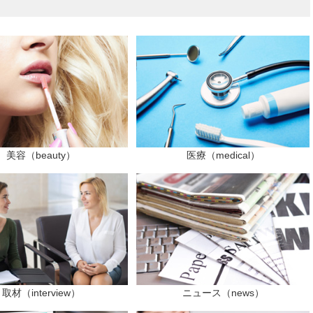
美容（beauty）
医療（medical）
取材（interview）
ニュース（news）