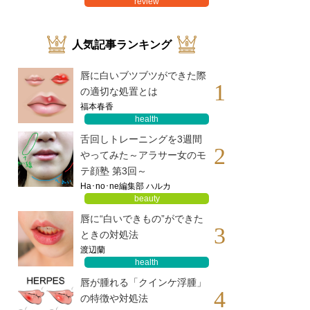
review
人気記事ランキング
唇に白いブツブツができた際
1
の適切な処置とは
福本春香
health
舌回しトレーニングを3週間
2
やってみた～アラサー女のモ
テ顔塾 第3回～
Ha･no･ne編集部 ハルカ
beauty
唇に“白いできもの”ができた
3
ときの対処法
渡辺蘭
health
唇が腫れる「クインケ浮腫」
4
の特徴や対処法