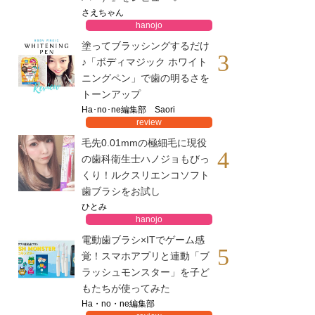
さえちゃん
hanojo
塗ってブラッシングするだけ
3
♪「ボディマジック ホワイト
ニングペン」で歯の明るさを
トーンアップ
Ha･no･ne編集部 Saori
review
毛先0.01mmの極細毛に現役
4
の歯科衛生士ハノジョもびっ
くり！ルクスリエンコソフト
歯ブラシをお試し
ひとみ
hanojo
電動歯ブラシ×ITでゲーム感
5
覚！スマホアプリと連動「ブ
ラッシュモンスター」を子ど
もたちが使ってみた
Ha・no・ne編集部