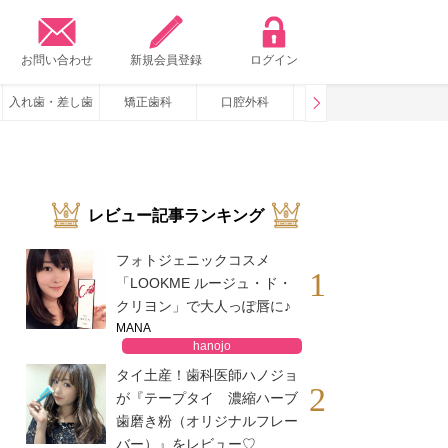
？
お問い合わせ
新規会員登録
ログイン
入れ歯・差し歯
矯正歯科
口腔外科
咬み合わせ
いびき・
レビュー記事ランキング
フォトジェニックコスメ
1
「LOOKME ルージュ・ド・
クリヨン」で大人っぽ唇に♪
MANA
hanojo
タイ土産！歯科医師ハノジョ
2
が『テープタイ 濃縮ハーブ
歯磨き粉（オリジナルフレー
バー）』をレビュー♡