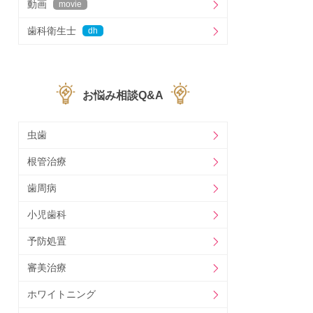
動画
movie
歯科衛生士
dh
お悩み相談Q&A
虫歯
根管治療
歯周病
小児歯科
予防処置
審美治療
ホワイトニング