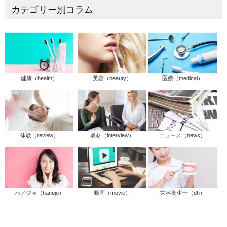
カテゴリー別コラム
健康（health）
美容（beauty）
医療（medical）
体験（review）
取材（interview）
ニュース（news）
ハノジョ（hanojo）
動画（movie）
歯科衛生士（dh）