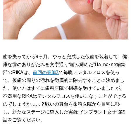
歯を失ってから9ヶ月。やっと完成した仮歯を装着して、健
康な歯のありがたみを文字通り“噛み締めた”Ha･no･ne編集
部のRIKAは、
前回の第8話
で毎晩デンタルフロスを使っ
て、仮歯の周りの汚れを徹底的に除去することに決めまし
た。使い方はすでに歯科医院で指導を受けていましたが、
不器用なRIKAはデンタルフロスを使いこなすことができる
のでしょうか……？戦いの舞台を歯科医院から自宅に移
し、新たなステージに突入した実録“インプラント女子”第9
話をご覧ください。