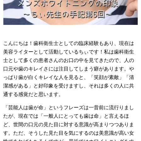
こんにちは！歯科衛生士としての臨床経験もあり、現在は
美容ライターとして活動しているちぃです！私は歯科衛生
士として多くの患者さんのお口の中を見てきたので、人の
口元や歯のキレイさには注目してしまう癖があります。や
っぱり歯が白くキレイな人を見ると、「笑顔が素敵」「清
潔感がある」と好印象を受けますし、それは多くの人に共
通する感覚だと思います。
「芸能人は歯が命」というフレーズは一昔前に流行りまし
たが、現在では「一般人にとっても歯は命」と言えるほ
ど、世間の口元の見た目に対する意識が高まりつつありま
す。ただ、そうした見た目を気にするのは美意識が高い女