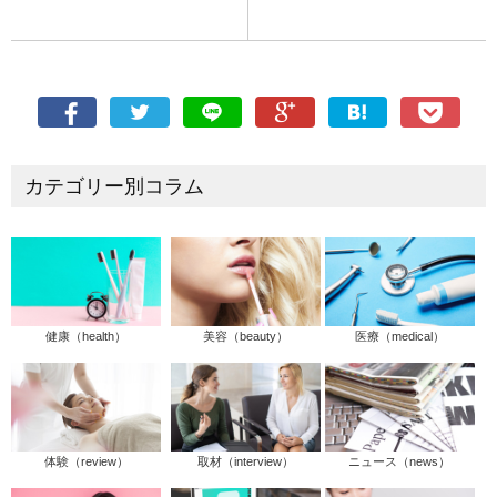
カテゴリー別コラム
健康（health）
美容（beauty）
医療（medical）
体験（review）
取材（interview）
ニュース（news）