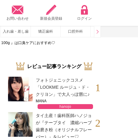
？
お問い合わせ
新規会員登録
ログイン
入れ歯・差し歯
矯正歯科
口腔外科
咬み合わせ
いびき・
00g 』は口臭ケアにおすすめ♡
レビュー記事ランキング
フォトジェニックコスメ
1
「LOOKME ルージュ・ド・
クリヨン」で大人っぽ唇に♪
MANA
hanojo
タイ土産！歯科医師ハノジョ
2
が『テープタイ 濃縮ハーブ
歯磨き粉（オリジナルフレー
バー）』をレビュー♡