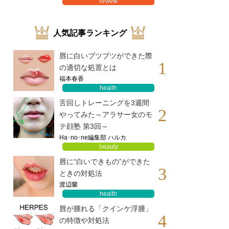
review
人気記事ランキング
唇に白いブツブツができた際
1
の適切な処置とは
福本春香
health
舌回しトレーニングを3週間
2
やってみた～アラサー女のモ
テ顔塾 第3回～
Ha･no･ne編集部 ハルカ
beauty
唇に“白いできもの”ができた
3
ときの対処法
渡辺蘭
health
唇が腫れる「クインケ浮腫」
4
の特徴や対処法