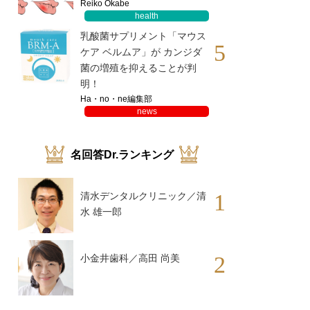
Reiko Okabe
health
乳酸菌サプリメント「マウス
5
ケア ベルムア」が カンジダ
菌の増殖を抑えることが判
明！
Ha・no・ne編集部
news
名回答Dr.ランキング
1
清水デンタルクリニック／清
水 雄一郎
2
小金井歯科／高田 尚美