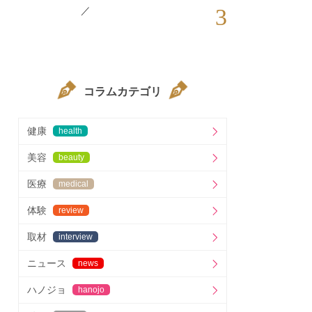
3
／
コラムカテゴリ
健康
health
美容
beauty
医療
medical
体験
review
取材
interview
ニュース
news
ハノジョ
hanojo