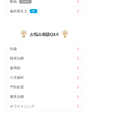
動画
movie
歯科衛生士
dh
お悩み相談Q&A
虫歯
根管治療
歯周病
小児歯科
予防処置
審美治療
ホワイトニング