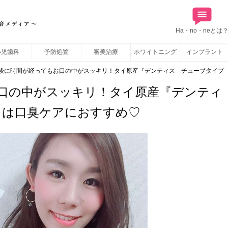
Ha・no・neとは
小児歯科
予防処置
審美治療
ホワイトニング
インプラント
後に時間が経ってもお口の中がスッキリ！タイ原産『デンティス チューブタイプ 1
口の中がスッキリ！タイ原産『デンティ
 』は口臭ケアにおすすめ♡