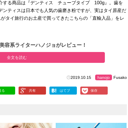
する商品は『デンティス チューブタイプ 100g』。歯を
デンティスは日本でも人気の歯磨き粉ですが、実はタイ原産だ
さんがタイ旅行のお土産で買ってきたこちらの「直輸入品」をレ
美容系ライターハノジョがレビュー！
全文を読む
2019.10.15
hanojo
Fusako
送る
共有
はてブ
保存