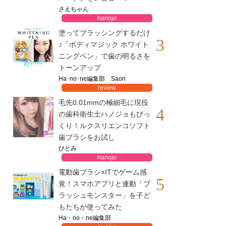
さえちゃん
hanojo
塗ってブラッシングするだけ
3
♪「ボディマジック ホワイト
ニングペン」で歯の明るさを
トーンアップ
Ha･no･ne編集部 Saori
review
毛先0.01mmの極細毛に現役
4
の歯科衛生士ハノジョもびっ
くり！ルクスリエンコソフト
歯ブラシをお試し
ひとみ
hanojo
電動歯ブラシ×ITでゲーム感
5
覚！スマホアプリと連動「ブ
ラッシュモンスター」を子ど
もたちが使ってみた
Ha・no・ne編集部