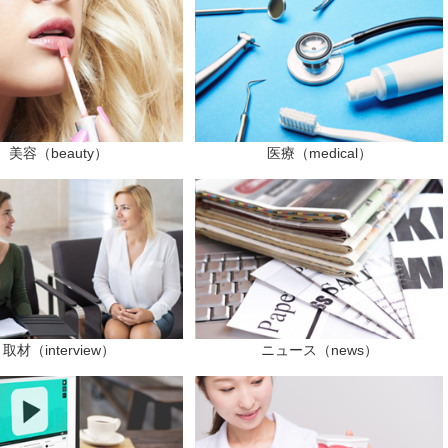
美容（beauty）
医療（medical）
取材（interview）
ニュース（news）