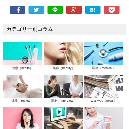
カテゴリー別コラム
健康（health）
美容（beauty）
医療（medical）
体験（review）
取材（interview）
ニュース（news）