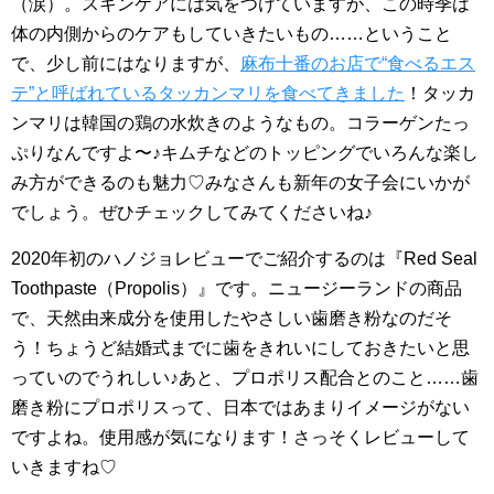
（涙）。スキンケアには気をつけていますが、この時季は
体の内側からのケアもしていきたいもの……ということ
で、少し前にはなりますが、
麻布十番のお店で“食べるエス
テ”と呼ばれているタッカンマリを食べてきました
！タッカ
ンマリは韓国の鶏の水炊きのようなもの。コラーゲンたっ
ぷりなんですよ〜♪キムチなどのトッピングでいろんな楽し
み方ができるのも魅力♡みなさんも新年の女子会にいかが
でしょう。ぜひチェックしてみてくださいね♪
2020年初のハノジョレビューでご紹介するのは『Red Seal
Toothpaste（Propolis）』です。ニュージーランドの商品
で、天然由来成分を使用したやさしい歯磨き粉なのだそ
う！ちょうど結婚式までに歯をきれいにしておきたいと思
っていのでうれしい♪あと、プロポリス配合とのこと……歯
磨き粉にプロポリスって、日本ではあまりイメージがない
ですよね。使用感が気になります！さっそくレビューして
いきますね♡