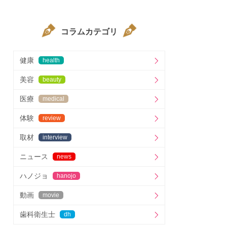
コラムカテゴリ
健康
health
美容
beauty
医療
medical
体験
review
取材
interview
ニュース
news
ハノジョ
hanojo
動画
movie
歯科衛生士
dh