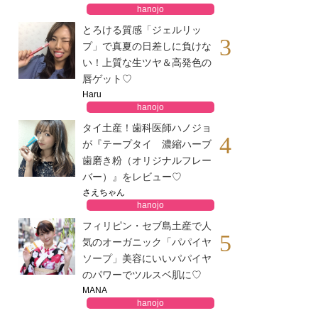
hanojo
とろける質感「ジェルリッ
3
プ」で真夏の日差しに負けな
い！上質な生ツヤ＆高発色の
唇ゲット♡
Haru
hanojo
タイ土産！歯科医師ハノジョ
4
が『テープタイ 濃縮ハーブ
歯磨き粉（オリジナルフレー
バー）』をレビュー♡
さえちゃん
hanojo
フィリピン・セブ島土産で人
5
気のオーガニック「パパイヤ
ソープ」美容にいいパパイヤ
のパワーでツルスベ肌に♡
MANA
hanojo