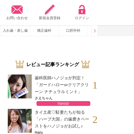
？
お問い合わせ
新規会員登録
ログイン
入れ歯・差し歯
矯正歯科
口腔外科
咬み合わせ
いびき・
レビュー記事ランキング
歯科医師ハノジョが判定！
1
「ガードハローorクリアクリ
ーン ナチュラルミント」
さえちゃん
hanojo
タイ土産♡駐妻たちが知る
2
「ハーブ大国」の歯磨きペー
ストをハノジョがお試し♪
Haru