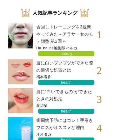
人気記事ランキング
舌回しトレーニングを3週間
1
やってみた～アラサー女のモ
テ顔塾 第3回～
Ha･no･ne編集部 ハルカ
beauty
唇に白いブツブツができた際
2
の適切な処置とは
福本春香
health
唇に“白いできもの”ができた
3
ときの対処法
渡辺蘭
health
歯周病予防にはコレ！手巻き
4
フロスがオススメな理由
オオタカ