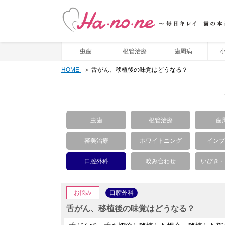
虫歯
根管治療
歯周病
HOME
舌がん、移植後の味覚はどうなる？
虫歯
根管治療
歯
審美治療
ホワイトニング
インプ
口腔外科
咬み合わせ
いびき・
お悩み
口腔外科
舌がん、移植後の味覚はどうなる？