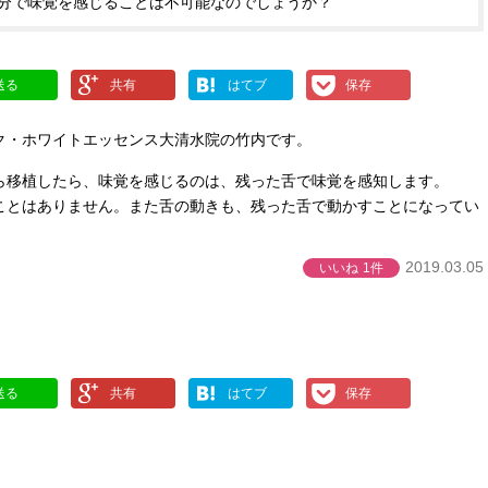
分で味覚を感じることは不可能なのでしょうか？
送る
共有
はてブ
保存
ク・ホワイトエッセンス大清水院の竹内です。
ら移植したら、味覚を感じるのは、残った舌で味覚を感知します。
ことはありません。また舌の動きも、残った舌で動かすことになってい
2019.03.05
いいね
1件
送る
共有
はてブ
保存