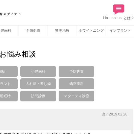
Ha・no・neとは
小児歯科
予防処置
審美治療
ホワイトニング
インプラント
お悩み相談
周病
小児歯科
予防処置
ラント
入れ歯・差し歯
矯正歯科
睡眠時…
訪問診療
マタニティ診療
凛／2019.02.28