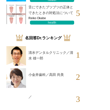
health
舌にできたブツブツの正体と
5
できたときの対処法について
Reiko Okabe
health
名回答Dr.ランキング
1
清水デンタルクリニック／清
水 雄一郎
2
小金井歯科／高田 尚美
3
／