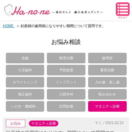
メニュー
HOME
妊産婦の歯周病になりやすい期間について質問です。
お悩み相談
虫歯
根管治療
歯周病
小児歯科
予防処置
審美治療
ホワイトニング
インプラント
入れ歯・差し歯
矯正歯科
口腔外科
咬み合わせ
いびき・睡眠時…
訪問診療
マタニティ診療
でく／2021.02.22
お悩み
マタニティ診療