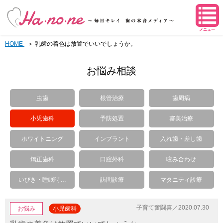
メニュー
HOME
乳歯の着色は放置でいいでしょうか。
お悩み相談
虫歯
根管治療
歯周病
小児歯科
予防処置
審美治療
ホワイトニング
インプラント
入れ歯・差し歯
矯正歯科
口腔外科
咬み合わせ
いびき・睡眠時…
訪問診療
マタニティ診療
子育て奮闘喜／2020.07.30
お悩み
小児歯科