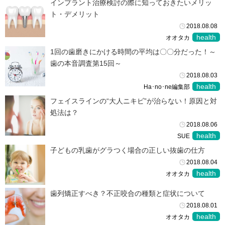
インプラント治療検討の際に知っておきたいメリッ
ト・デメリット
2018.08.08
health
オオタカ
1回の歯磨きにかける時間の平均は〇〇分だった！～
歯の本音調査第15回～
2018.08.03
health
Ha･no･ne編集部
フェイスラインの“大人ニキビ”が治らない！原因と対
処法は？
2018.08.06
health
SUE
子どもの乳歯がグラつく場合の正しい抜歯の仕方
2018.08.04
health
オオタカ
歯列矯正すべき？不正咬合の種類と症状について
2018.08.01
health
オオタカ