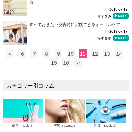
方
2018.07.19
health
オオタカ
知っておきたい災害時に実践できるオーラルケア
2018.07.17
health
福本春香
<
6
7
8
9
10
11
12
13
14
15
16
>
カテゴリー別コラム
健康（health）
美容（beauty）
医療（medical）