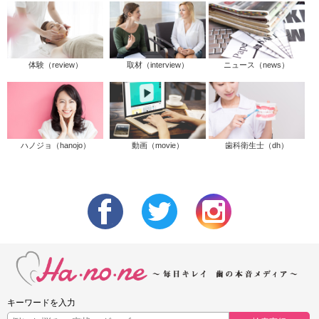
体験（review）
取材（interview）
ニュース（news）
ハノジョ（hanojo）
動画（movie）
歯科衛生士（dh）
キーワードを入力