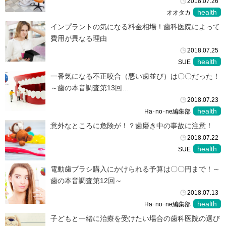
2018.07.26
health
オオタカ
インプラントの気になる料金相場！歯科医院によって
費用が異なる理由
2018.07.25
health
SUE
一番気になる不正咬合（悪い歯並び）は〇〇だった！
～歯の本音調査第13回…
2018.07.23
health
Ha･no･ne編集部
意外なところに危険が！？歯磨き中の事故に注意！
2018.07.22
health
SUE
電動歯ブラシ購入にかけられる予算は〇〇円まで！～
歯の本音調査第12回～
2018.07.13
health
Ha･no･ne編集部
子どもと一緒に治療を受けたい場合の歯科医院の選び