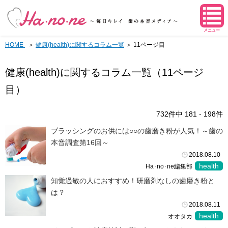
メニュー
HOME
健康(health)に関するコラム一覧
＞ 11ページ目
健康(health)に関するコラム一覧（11ページ
目）
732件中 181 - 198件
ブラッシングのお供には○○の歯磨き粉が人気！～歯の
本音調査第16回～
2018.08.10
health
Ha･no･ne編集部
知覚過敏の人におすすめ！研磨剤なしの歯磨き粉と
は？
2018.08.11
health
オオタカ