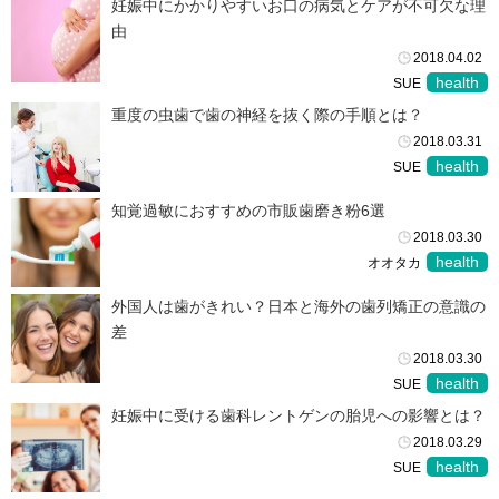
妊娠中にかかりやすいお口の病気とケアが不可欠な理
由
2018.04.02
health
SUE
重度の虫歯で歯の神経を抜く際の手順とは？
2018.03.31
health
SUE
知覚過敏におすすめの市販歯磨き粉6選
2018.03.30
health
オオタカ
外国人は歯がきれい？日本と海外の歯列矯正の意識の
差
2018.03.30
health
SUE
妊娠中に受ける歯科レントゲンの胎児への影響とは？
2018.03.29
health
SUE