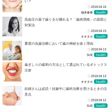
い？
2018.04.16
health
福本春香
高血圧の薬で歯ぐきが腫れる？「歯肉増殖」の原因と
対策法
2018.04.15
health
オオタカ
重度の虫歯治療において歯の神経を抜く理由
2018.04.13
health
SUE
歯ぎしりの緩和の方法として選ばれているボトックス
注射
2018.04.13
health
オオタカ
妊婦さんは必読！妊娠中に歯科治療を受けるときの注
意点
2018.04.12
health
SUE