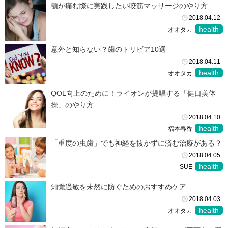
顎が痛む際に実践したい咬筋マッサージのやり方
2018.04.12
health
オオタカ
意外と知らない？歯のトリビア10選
2018.04.11
health
オオタカ
QOL向上のために！ライオンが提唱する「健口美体
操」のやり方
2018.04.10
health
福本春香
「重度の虫歯」でも神経を抜かずに済む治療がある？
2018.04.05
health
SUE
知覚過敏を未然に防ぐためのおすすめケア
2018.04.03
health
オオタカ