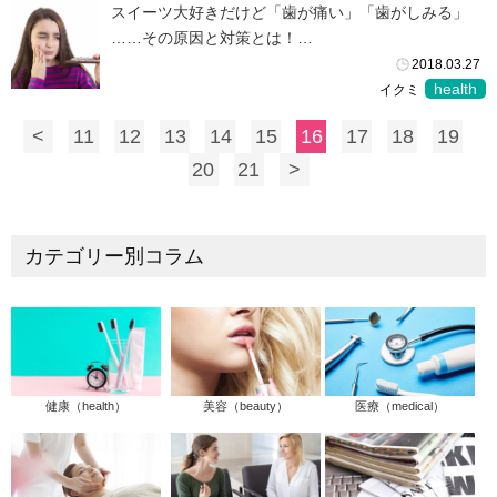
スイーツ大好きだけど「歯が痛い」「歯がしみる」
……その原因と対策とは！…
2018.03.27
health
イクミ
<
11
12
13
14
15
16
17
18
19
20
21
>
カテゴリー別コラム
健康（health）
美容（beauty）
医療（medical）