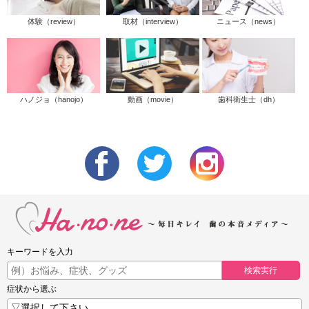
体験（review）
取材（interview）
ニュース（news）
ハノジョ（hanojo）
動画（movie）
歯科衛生士（dh）
キーワードを入力
検索実行
症状から選ぶ