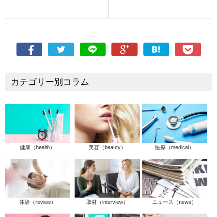
カテゴリー別コラム
健康（health）
美容（beauty）
医療（medical）
体験（review）
取材（interview）
ニュース（news）