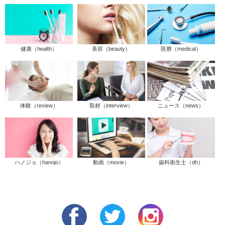
健康（health）
美容（beauty）
医療（medical）
体験（review）
取材（interview）
ニュース（news）
ハノジョ（hanojo）
動画（movie）
歯科衛生士（dh）