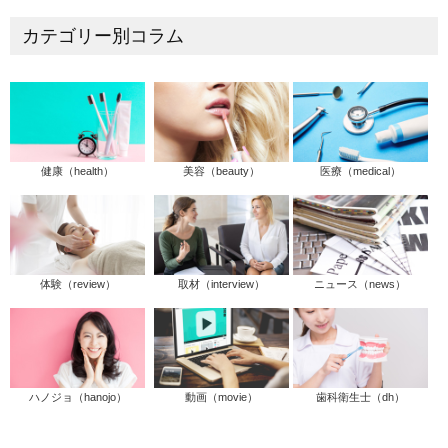
カテゴリー別コラム
健康（health）
美容（beauty）
医療（medical）
体験（review）
取材（interview）
ニュース（news）
ハノジョ（hanojo）
動画（movie）
歯科衛生士（dh）