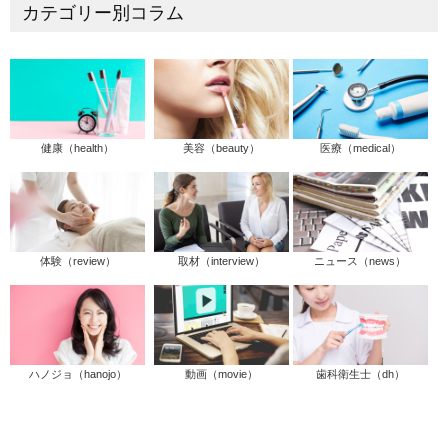
カテゴリー別コラム
健康（health）
美容（beauty）
医療（medical）
体験（review）
取材（interview）
ニュース（news）
ハノジョ（hanojo）
動画（movie）
歯科衛生士（dh）