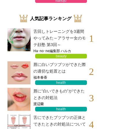
hanojo
人気記事ランキング
舌回しトレーニングを3週間
1
やってみた～アラサー女のモ
テ顔塾 第3回～
Ha･no･ne編集部 ハルカ
beauty
唇に白いブツブツができた際
2
の適切な処置とは
福本春香
health
唇に“白いできもの”ができた
3
ときの対処法
渡辺蘭
health
舌にできたブツブツの正体と
4
できたときの対処法について