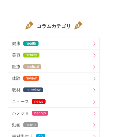
コラムカテゴリ
健康
health
美容
beauty
医療
medical
体験
review
取材
interview
ニュース
news
ハノジョ
hanojo
動画
movie
歯科衛生士
dh