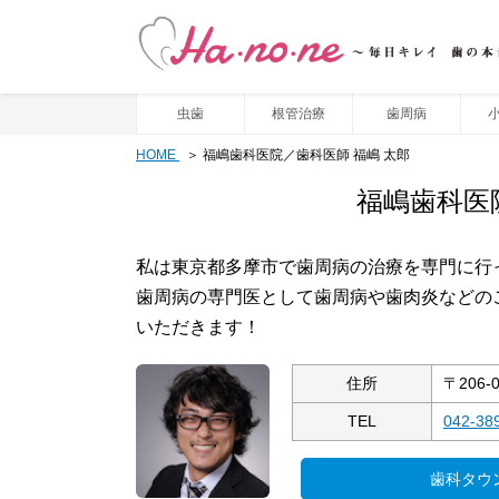
虫歯
根管治療
歯周病
HOME
福嶋歯科医院／歯科医師 福嶋 太郎
福嶋歯科医
私は東京都多摩市で歯周病の治療を専門に行
歯周病の専門医として歯周病や歯肉炎などの
いただきます！
住所
〒206-
TEL
042-38
歯科タウ