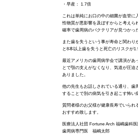
・早産： 1.7倍
これは単純にお口の中の細菌が血管に
性物質が悪影響を及ぼすからと考えら
確率で歯周病のバクテリアが見つかっ
また歯を失うという事が寿命と関わり
と8本以上歯を失うと死亡のリスクが1.
最近アメリカの歯周病学会で講演があ
とで顎の支えがなくなり、気道が圧迫
ありました。
他の先生もお話しされている通り、歯
することで別の病気を引き起こす怖い
質問者様のお父様が健康長寿でいられ
おすすめ致します。
医療法人社団 Fortune Arch 福嶋歯科
歯周病専門医 福嶋太郎