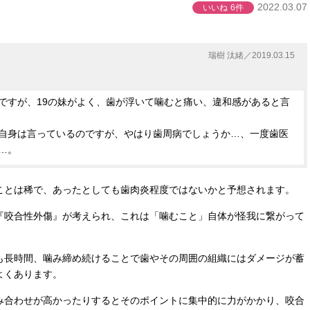
2022.03.07
いいね
6件
瑞樹 汰緒／2019.03.15
ですが、19の妹がよく、歯が浮いて噛むと痛い、違和感があると言
自身は言っているのですが、やはり歯周病でしょうか…、一度歯医
…。
ことは稀で、あったとしても歯肉炎程度ではないかと予想されます。
『咬合性外傷』が考えられ、これは「噛むこと」自体が怪我に繋がって
も長時間、噛み締め続けることで歯やその周囲の組織にはダメージが蓄
よくあります。
み合わせが高かったりするとそのポイントに集中的に力がかかり、咬合