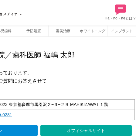
Ha・no・neとは
小児歯科
予防処置
審美治療
ホワイトニング
インプラント
院／歯科医師 福嶋 太郎
っております。
ご質問にお答えさせて
0023 東京都多摩市馬引沢２−３−２９ MAHIKIZAWA f １階
9-0281
ン
オフィシャルサイト