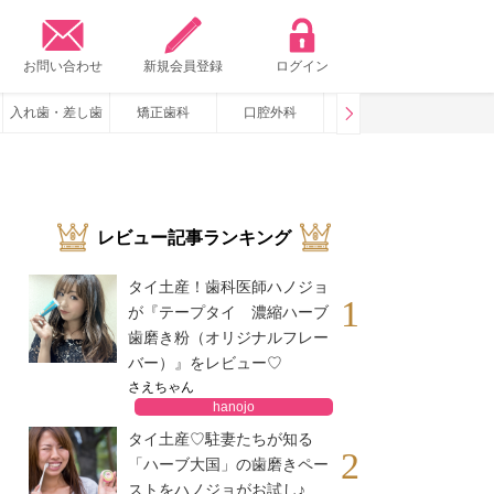
？
お問い合わせ
新規会員登録
ログイン
入れ歯・差し歯
矯正歯科
口腔外科
咬み合わせ
いびき・
レビュー記事ランキング
タイ土産！歯科医師ハノジョ
1
が『テープタイ 濃縮ハーブ
歯磨き粉（オリジナルフレー
バー）』をレビュー♡
さえちゃん
hanojo
タイ土産♡駐妻たちが知る
2
「ハーブ大国」の歯磨きペー
ストをハノジョがお試し♪