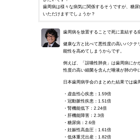
歯周病は様々な病気に関係するそうですが、糖尿
いただけますでしょうか？
歯周病を放置することで死に直結する
健康な方と比べて悪性度の高いバクテ
能性を高めてしまうからです。
例えば、「誤嚥性肺炎」は歯周病にか
性度の高い細菌を含んだ唾液が肺の中
日本歯周病学会のまとめた結果では歯
・虚血性心疾患：1.59倍
・冠動脈性疾患：1.51倍
・腎機能低下：2.24倍
・肝機能障害：2.3倍
・糖尿病：2.6倍
・妊娠性高血圧：1.61倍
・低体重児出産：1.82倍