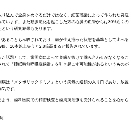
入り込んで全身をめぐるだけではなく、細菌感染によって作られた炎症
れています。また動脈硬化を起こした方の心臓の血管からは30%近くの
たという研究結果もあります。
があることも示唆されており、歯が生え揃った状態を基準として比べる
9倍、10本以上失うと2.8倍高まると報告されています。
った話題として、歯周病によって奥歯が抜けて噛み合わせがなくなるこ
されて「睡眠時無呼吸症候群」を引き起こす可能性があるというものが
周病は「メタボリックドミノ」という病気の連鎖の入り口であり、放置
病気です。
るよう、歯科医院での精密検査と歯周病治療を受けられることを心から
医院