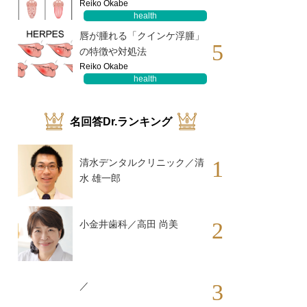
Reiko Okabe
health
唇が腫れる「クインケ浮腫」
5
の特徴や対処法
Reiko Okabe
health
名回答Dr.ランキング
1
清水デンタルクリニック／清
水 雄一郎
2
小金井歯科／高田 尚美
3
／