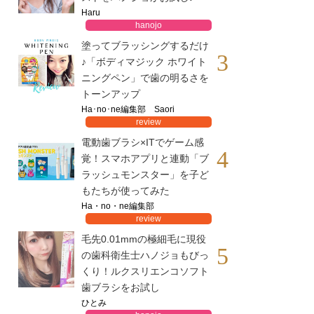
Haru
hanojo
塗ってブラッシングするだけ
3
♪「ボディマジック ホワイト
ニングペン」で歯の明るさを
トーンアップ
Ha･no･ne編集部 Saori
review
電動歯ブラシ×ITでゲーム感
4
覚！スマホアプリと連動「ブ
ラッシュモンスター」を子ど
もたちが使ってみた
Ha・no・ne編集部
review
毛先0.01mmの極細毛に現役
5
の歯科衛生士ハノジョもびっ
くり！ルクスリエンコソフト
歯ブラシをお試し
ひとみ