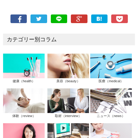
カテゴリー別コラム
健康（health）
美容（beauty）
医療（medical）
体験（review）
取材（interview）
ニュース（news）