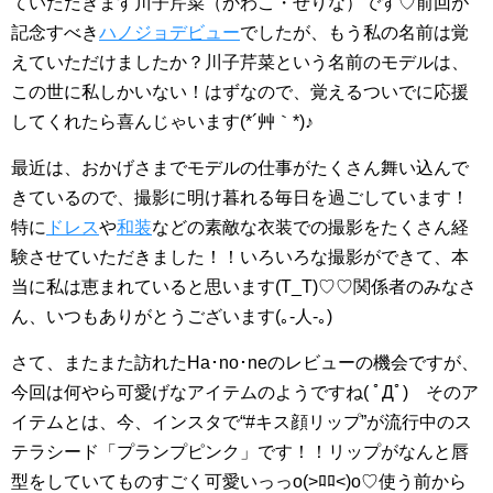
ていただきます川子芹菜（かわこ・せりな）です♡前回が
記念すべき
ハノジョデビュー
でしたが、もう私の名前は覚
えていただけましたか？川子芹菜という名前のモデルは、
この世に私しかいない！はずなので、覚えるついでに応援
してくれたら喜んじゃいます(*´艸｀*)♪
最近は、おかげさまでモデルの仕事がたくさん舞い込んで
きているので、撮影に明け暮れる毎日を過ごしています！
特に
ドレス
や
和装
などの素敵な衣装での撮影をたくさん経
験させていただきました！！いろいろな撮影ができて、本
当に私は恵まれていると思います(T_T)♡♡関係者のみなさ
ん、いつもありがとうございます(｡-人-｡)
さて、またまた訪れたHa･no･neのレビューの機会ですが、
今回は何やら可愛げなアイテムのようですね( ﾟДﾟ) そのア
イテムとは、今、インスタで“#キス顔リップ”が流行中のス
テラシード「プランプピンク」です！！リップがなんと唇
型をしていてものすごく可愛いっっo(>ﾛ
ﾛ<)o♡使う前から