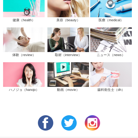
健康（health）
美容（beauty）
医療（medical）
体験（review）
取材（interview）
ニュース（news）
ハノジョ（hanojo）
動画（movie）
歯科衛生士（dh）