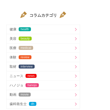
コラムカテゴリ
健康
health
美容
beauty
医療
medical
体験
review
取材
interview
ニュース
news
ハノジョ
hanojo
動画
movie
歯科衛生士
dh