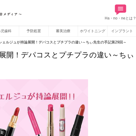
Ha・no・neとは
小児歯科
予防処置
審美治療
ホワイトニング
インプラント
シェルジュが持論展開！デパコスとプチプラの違い～ちぃ先生の手記第29回～
展開！デパコスとプチプラの違い～ちぃ