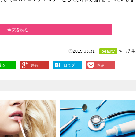
全文を読む
2019.03.31
beauty
ちぃ先生
送る
共有
はてブ
保存