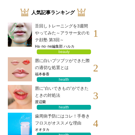
人気記事ランキング
舌回しトレーニングを3週間
1
やってみた～アラサー女のモ
テ顔塾 第3回～
Ha･no･ne編集部 ハルカ
beauty
唇に白いブツブツができた際
2
の適切な処置とは
福本春香
health
唇に“白いできもの”ができた
3
ときの対処法
渡辺蘭
health
歯周病予防にはコレ！手巻き
4
フロスがオススメな理由
オオタカ