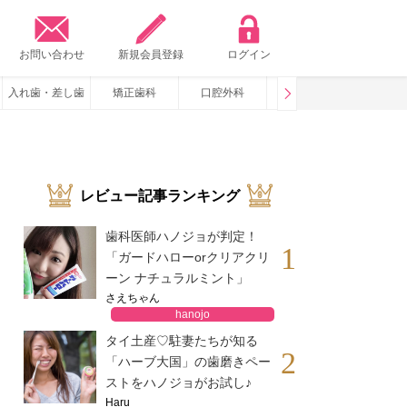
？
お問い合わせ
新規会員登録
ログイン
入れ歯・差し歯
矯正歯科
口腔外科
咬み合わせ
いびき・
レビュー記事ランキング
歯科医師ハノジョが判定！
1
「ガードハローorクリアクリ
ーン ナチュラルミント」
さえちゃん
hanojo
タイ土産♡駐妻たちが知る
2
「ハーブ大国」の歯磨きペー
ストをハノジョがお試し♪
Haru