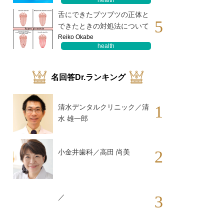
health
舌にできたブツブツの正体と
5
できたときの対処法について
Reiko Okabe
health
名回答Dr.ランキング
1
清水デンタルクリニック／清
水 雄一郎
2
小金井歯科／高田 尚美
3
／