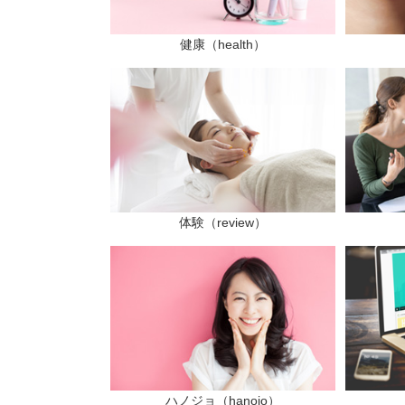
健康（health）
体験（review）
ハノジョ（hanojo）