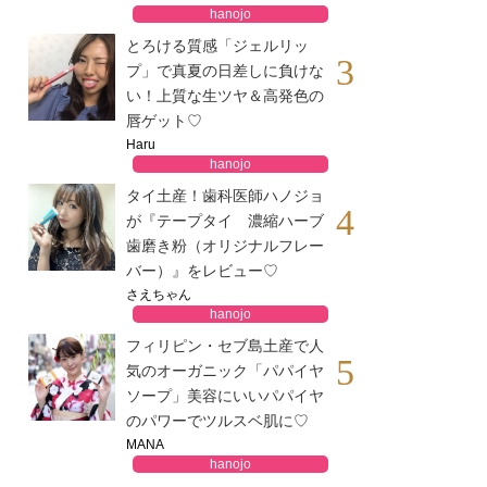
hanojo
とろける質感「ジェルリッ
3
プ」で真夏の日差しに負けな
い！上質な生ツヤ＆高発色の
唇ゲット♡
Haru
hanojo
タイ土産！歯科医師ハノジョ
4
が『テープタイ 濃縮ハーブ
歯磨き粉（オリジナルフレー
バー）』をレビュー♡
さえちゃん
hanojo
フィリピン・セブ島土産で人
5
気のオーガニック「パパイヤ
ソープ」美容にいいパパイヤ
のパワーでツルスベ肌に♡
MANA
hanojo