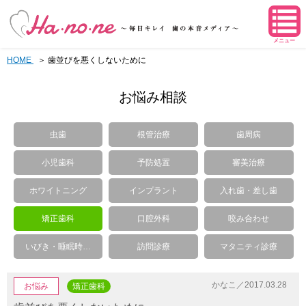
メニュー
HOME
歯並びを悪くしないために
お悩み相談
虫歯
根管治療
歯周病
小児歯科
予防処置
審美治療
ホワイトニング
インプラント
入れ歯・差し歯
矯正歯科
口腔外科
咬み合わせ
いびき・睡眠時…
訪問診療
マタニティ診療
かなこ／2017.03.28
お悩み
矯正歯科