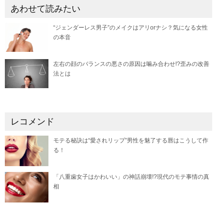
あわせて読みたい
“ジェンダーレス男子”のメイクはアリorナシ？気になる女性
の本音
左右の顔のバランスの悪さの原因は噛み合わせ!?歪みの改善
法とは
レコメンド
モテる秘訣は“愛されリップ”男性を魅了する唇はこうして作
る！
「八重歯女子はかわいい」の神話崩壊!?現代のモテ事情の真
相