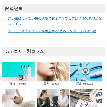
関連記事
汚い歯はモテない男の典型？女子ウケするのは清潔で爽やかな
スマイル
オーラル＆ニオイケアを両立する“香るデンタルフロス”3選
カテゴリー別コラム
健康（health）
美容（beauty）
医療（medical）