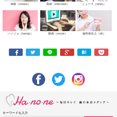
体験（review）
取材（interview）
ニュース（news）
ハノジョ（hanojo）
動画（movie）
歯科衛生士（dh）
キーワードを入力