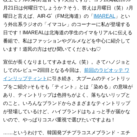
月21日は何曜日でしょうか？そう、答えは月曜日（笑）♪月
曜日と言えば、AIR-G´（FM北海道）の「
IMAREAL
」とい
う外出系ラジオの「イマコレ」のコーナーに私が登場する
日です！IMAREALは北海道の学生のイマをリアルに伝える
番組で、私はファッションやグルメなどを中心に紹介して
います！道民の方はぜひ聞いてくださいね♡
宣伝が長くなりましてすみません（笑）。さてハノジョと
してのレビュー2回目となる今回は、
前回のラビオッテ ワ
インリップティント
に引き続き、大ブームのティントリッ
プをご紹介♪そもそも「ティント」とは「染める」の意味が
あり、ティントリップは色持ちがよく、落ちないリップと
のこと。いろんなブランドからさまざまなティントリップ
が登場しているけど、ハイブランドはちょっと手が届かな
いので、やっぱりコスパ重視で選びたいですよね！
……というわけで、韓国発プチプラコスメブランド・エチ