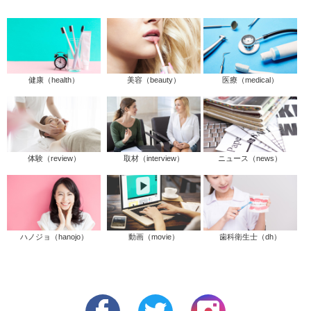
健康（health）
美容（beauty）
医療（medical）
体験（review）
取材（interview）
ニュース（news）
ハノジョ（hanojo）
動画（movie）
歯科衛生士（dh）