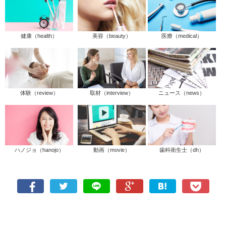
健康（health）
美容（beauty）
医療（medical）
体験（review）
取材（interview）
ニュース（news）
ハノジョ（hanojo）
動画（movie）
歯科衛生士（dh）