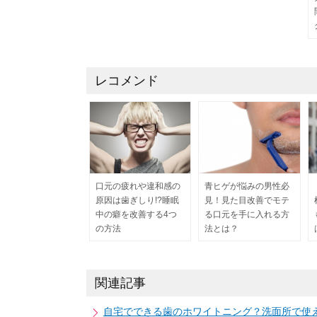
レコメンド
口元の疲れや違和感の
青ヒゲが悩みの男性必
原因は歯ぎしり!?睡眠
見！見た目改善でモテ
中の癖を改善する4つ
る口元を手に入れる方
の方法
法とは？
関連記事
自宅でできる歯のホワイトニング？洗面所で使