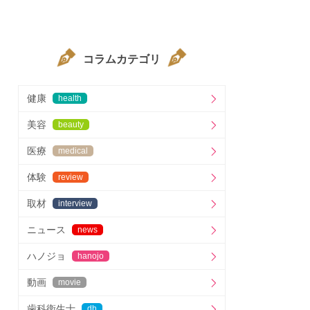
コラムカテゴリ
健康
health
美容
beauty
医療
medical
体験
review
取材
interview
ニュース
news
ハノジョ
hanojo
動画
movie
歯科衛生士
dh