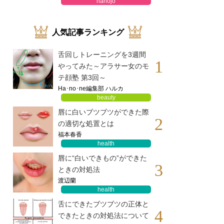
hanojo
人気記事ランキング
舌回しトレーニングを3週間
1
やってみた～アラサー女のモ
テ顔塾 第3回～
Ha･no･ne編集部 ハルカ
beauty
唇に白いブツブツができた際
2
の適切な処置とは
福本春香
health
唇に“白いできもの”ができた
3
ときの対処法
渡辺蘭
health
舌にできたブツブツの正体と
4
できたときの対処法について