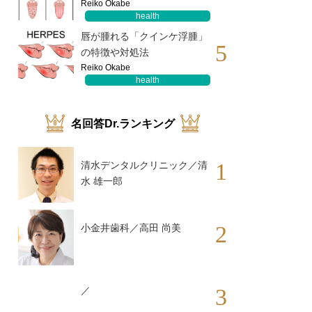
Reiko Okabe
health
唇が腫れる「クインケ浮腫」
5
の特徴や対処法
Reiko Okabe
health
名回答Dr.ランキング
1
清水デンタルクリニック／清
水 雄一郎
2
小金井歯科／高田 尚美
3
／