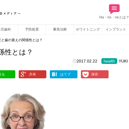
Ha・no・neとは
小児歯科
予防処置
審美治療
ホワイトニング
インプラント
症と歯の衰えの関係性とは？
係性とは？
2017.02.22
health
YUKI
送る
共有
はてブ
保存