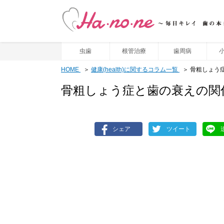
虫歯
根管治療
歯周病
HOME
健康(health)に関するコラム一覧
骨粗しょう
骨粗しょう症と歯の衰えの関
シェア
ツイート