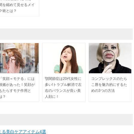
間を縮めて見せるメイ
ク術とは？
「笑顔＝モテる」には
顎関節症は20代女性に
コンプレックスのたら
根拠があった！笑顔が
多い!トラブル解消で左
こ唇を魅力的にするた
もたらすモテ作用と
右のバランスが良い美
めの3つの方法
は？
人顔に！
える美白ケアアイテム4選