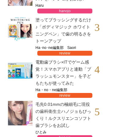
Haru
hanojo
塗ってブラッシングするだけ
3
♪「ボディマジック ホワイト
ニングペン」で歯の明るさを
トーンアップ
Ha･no･ne編集部 Saori
review
電動歯ブラシ×ITでゲーム感
4
覚！スマホアプリと連動「ブ
ラッシュモンスター」を子ど
もたちが使ってみた
Ha・no・ne編集部
review
毛先0.01mmの極細毛に現役
5
の歯科衛生士ハノジョもびっ
くり！ルクスリエンコソフト
歯ブラシをお試し
ひとみ