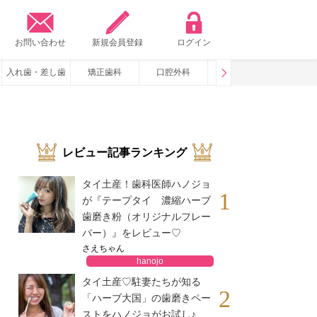
？
お問い合わせ
新規会員登録
ログイン
入れ歯・差し歯
矯正歯科
口腔外科
咬み合わせ
いびき・
レビュー記事ランキング
タイ土産！歯科医師ハノジョ
1
が『テープタイ 濃縮ハーブ
歯磨き粉（オリジナルフレー
バー）』をレビュー♡
さえちゃん
hanojo
タイ土産♡駐妻たちが知る
2
「ハーブ大国」の歯磨きペー
ストをハノジョがお試し♪