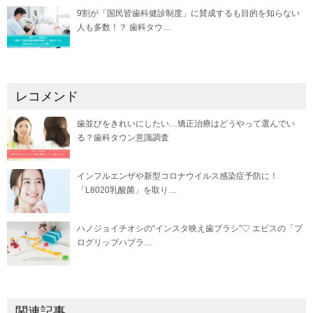
9割が「国民皆歯科健診制度」に賛成するも目的を知らない
人も多数！？ 歯科タウ…
レコメンド
歯並びをきれいにしたい…矯正治療はどうやって選んでい
る？歯科タウン意識調査
インフルエンザや新型コロナウイルス感染症予防に！
「L8020乳酸菌」を取り…
ハノジョイチオシの“インスタ映え歯ブラシ”♡ エビスの「プ
ログリップハブラ…
関連記事