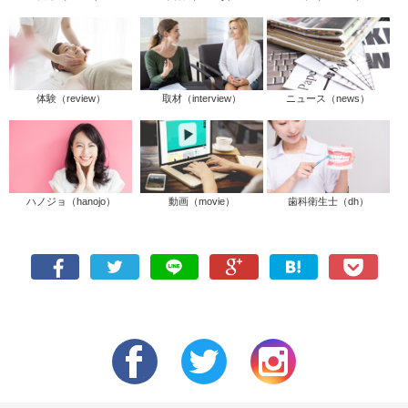
体験（review）
取材（interview）
ニュース（news）
ハノジョ（hanojo）
動画（movie）
歯科衛生士（dh）