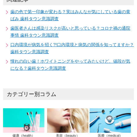
歯の色で第一印象が変わる？実はみんなが気にしている歯の黄
ばみ 歯科タウン意識調査
歯医者さんは感染リスクが高いと思っている？コロナ禍の通院
事情 歯科タウン意識調査
口内環境が病気を招く?!口内環境と病気の関係を知ってますか？
歯科タウン意識調査
憧れの白い歯！ホワイトニングをやってみたいけど、値段が気
になる？歯科タウン意識調査
カテゴリー別コラム
健康（health）
美容（beauty）
医療（medical）