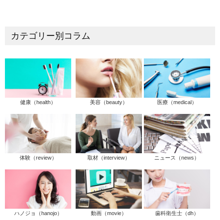
カテゴリー別コラム
健康（health）
美容（beauty）
医療（medical）
体験（review）
取材（interview）
ニュース（news）
ハノジョ（hanojo）
動画（movie）
歯科衛生士（dh）