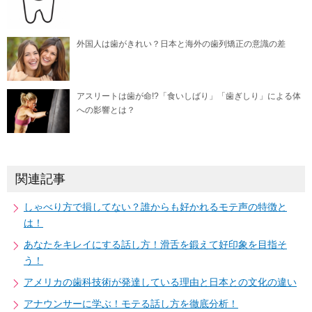
外国人は歯がきれい？日本と海外の歯列矯正の意識の差
アスリートは歯が命!?「食いしばり」「歯ぎしり」による体
への影響とは？
関連記事
しゃべり方で損してない？誰からも好かれるモテ声の特徴と
は！
あなたをキレイにする話し方！滑舌を鍛えて好印象を目指そ
う！
アメリカの歯科技術が発達している理由と日本との文化の違い
アナウンサーに学ぶ！モテる話し方を徹底分析！