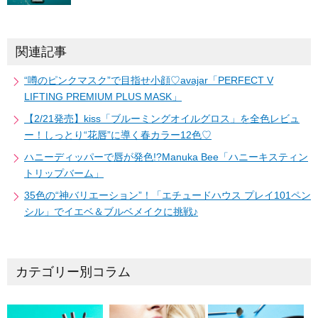
関連記事
“噂のピンクマスク”で目指せ小顔♡avajar「PERFECT V
LIFTING PREMIUM PLUS MASK」
【2/21発売】kiss「ブルーミングオイルグロス」を全色レビュ
ー！しっとり“花唇”に導く春カラー12色♡
ハニーディッパーで唇が発色!?Manuka Bee「ハニーキスティン
トリップバーム」
35色の“神バリエーション”！「エチュードハウス プレイ101ペン
シル」でイエベ＆ブルベメイクに挑戦♪
カテゴリー別コラム