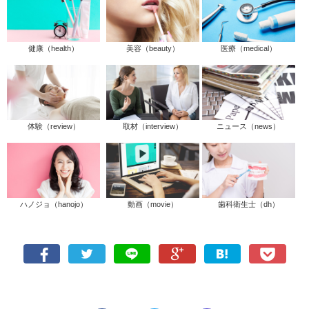
健康（health）
美容（beauty）
医療（medical）
体験（review）
取材（interview）
ニュース（news）
ハノジョ（hanojo）
動画（movie）
歯科衛生士（dh）