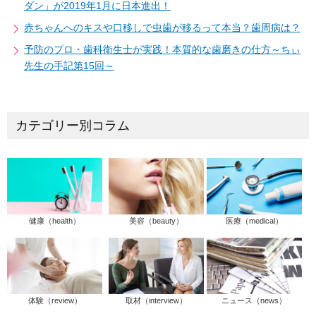
ダン」が2019年1月に日本進出！
赤ちゃんへのキスや口移しで虫歯が移るって本当？歯周病は？
予防のプロ・歯科衛生士が実践！本質的な歯磨きの仕方～ちぃ
先生の手記第15回～
カテゴリー別コラム
健康（health）
美容（beauty）
医療（medical）
体験（review）
取材（interview）
ニュース（news）