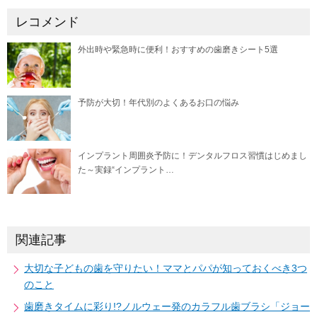
レコメンド
外出時や緊急時に便利！おすすめの歯磨きシート5選
予防が大切！年代別のよくあるお口の悩み
インプラント周囲炎予防に！デンタルフロス習慣はじめまし
た～実録“インプラント…
関連記事
大切な子どもの歯を守りたい！ママとパパが知っておくべき3つ
のこと
歯磨きタイムに彩り!?ノルウェー発のカラフル歯ブラシ「ジョー