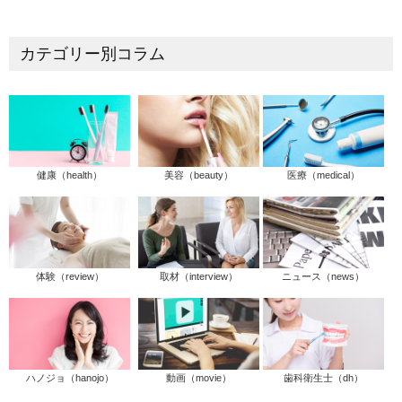
カテゴリー別コラム
健康（health）
美容（beauty）
医療（medical）
体験（review）
取材（interview）
ニュース（news）
ハノジョ（hanojo）
動画（movie）
歯科衛生士（dh）