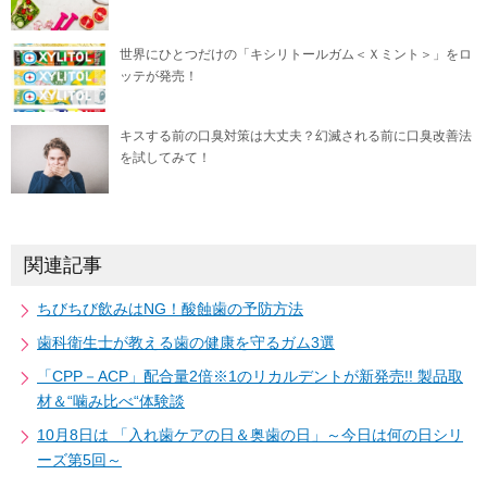
世界にひとつだけの「キシリトールガム＜Ｘミント＞」をロ
ッテが発売！
キスする前の口臭対策は大丈夫？幻滅される前に口臭改善法
を試してみて！
関連記事
ちびちび飲みはNG！酸蝕歯の予防方法
歯科衛生士が教える歯の健康を守るガム3選
「CPP－ACP」配合量2倍※1のリカルデントが新発売!! 製品取
材＆“噛み比べ“体験談
10月8日は 「入れ歯ケアの日＆奥歯の日」～今日は何の日シリ
ーズ第5回～