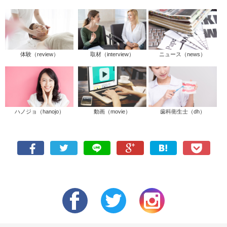
体験（review）
取材（interview）
ニュース（news）
ハノジョ（hanojo）
動画（movie）
歯科衛生士（dh）