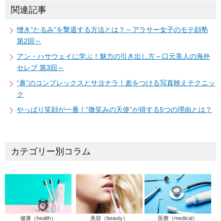
関連記事
憎き“たるみ”を撃退する方法とは？～アラサー女子のモテ顔塾
第2回～
アン・ハサウェイに学ぶ！魅力の引き出し方～口元美人の海外
セレブ 第3回～
“鼻”のコンプレックスとサヨナラ！差をつける写真映えテクニッ
ク
やっぱり笑顔が一番！“微笑みの天使”が得する5つの理由とは？
カテゴリー別コラム
健康（health）
美容（beauty）
医療（medical）