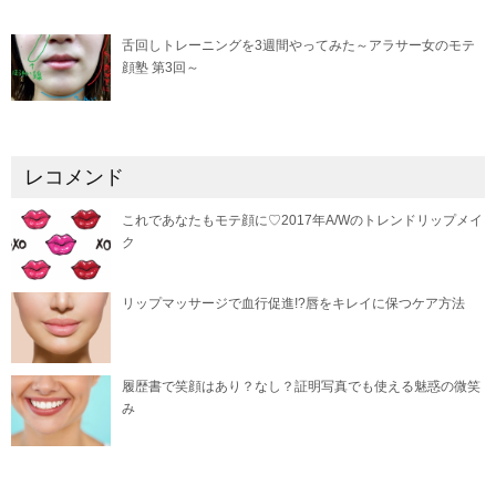
舌回しトレーニングを3週間やってみた～アラサー女のモテ
顔塾 第3回～
レコメンド
これであなたもモテ顔に♡2017年A/Wのトレンドリップメイ
ク
リップマッサージで血行促進!?唇をキレイに保つケア方法
履歴書で笑顔はあり？なし？証明写真でも使える魅惑の微笑
み