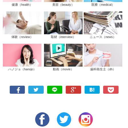
健康（health）
美容（beauty）
医療（medical）
体験（review）
取材（interview）
ニュース（news）
ハノジョ（hanojo）
動画（movie）
歯科衛生士（dh）