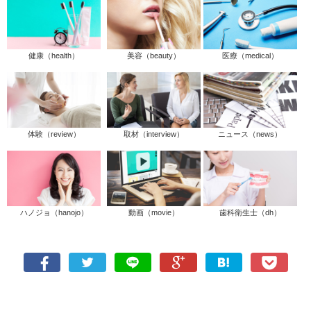
健康（health）
美容（beauty）
医療（medical）
体験（review）
取材（interview）
ニュース（news）
ハノジョ（hanojo）
動画（movie）
歯科衛生士（dh）