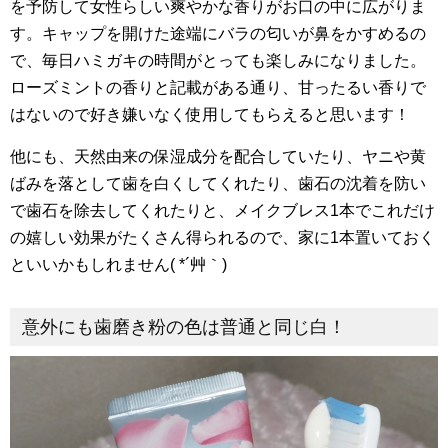
を予防して女性らしい爽やかな香りがお口の中に広がりま
す。キャップを開けた途端にバラの匂いが鼻をかすめるの
で、毎日ハミガキの時間がとっても楽しみになりました。
ローズミントの香りと記載がある通り、甘ったるい香りで
はないので好き嫌いなく使用してもらえると思います！
他にも、天然由来の保湿成分を配合していたり、ヤニや黄
ばみを落として歯を白くしてくれたり、歯石の沈着を防い
で歯石を除去してくれたりと、メイクブレス1本でこれだけ
の嬉しい効果がたくさん得られるので、家に1本置いておく
といいかもしれません( *´艸｀)
意外にも歯磨き粉の色は普通と同じ白！