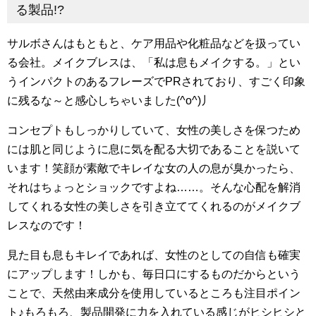
る製品!?
サルボさんはもともと、ケア用品や化粧品などを扱ってい
る会社。メイクブレスは、「私は息もメイクする。」とい
うインパクトのあるフレーズでPRされており、すごく印象
に残るな～と感心しちゃいました(^o^)丿
コンセプトもしっかりしていて、女性の美しさを保つため
には肌と同じように息に気を配る大切であることを説いて
います！笑顔が素敵でキレイな女の人の息が臭かったら、
それはちょっとショックですよね……。そんな心配を解消
してくれる女性の美しさを引き立ててくれるのがメイクブ
レスなのです！
見た目も息もキレイであれば、女性のとしての自信も確実
にアップします！しかも、毎日口にするものだからという
ことで、天然由来成分を使用しているところも注目ポイン
ト♪もろもろ、製品開発に力を入れている感じがヒシヒシと