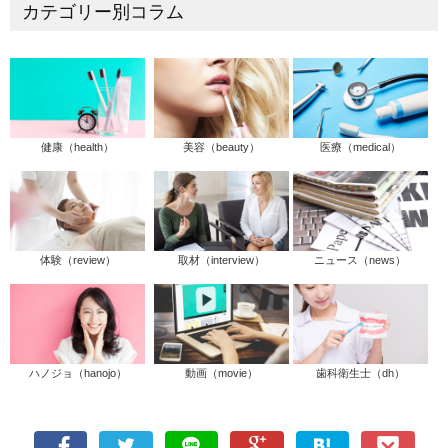
カテゴリー別コラム
健康（health）
美容（beauty）
医療（medical）
体験（review）
取材（interview）
ニュース（news）
ハノジョ（hanojo）
動画（movie）
歯科衛生士（dh）