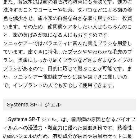
また、音波水流は歯の着色汚れ対策にも有効です。強力に
洗浄することでコーヒーや紅茶、タバコなどによる歯の着
色を減少させ、歯本来の自然な白さを取り戻すのに一役買
います。そのため、歯周病ケアをしたい人はもちろんのこ
と、歯の黄ばみが気になる人にもおすすめです。
ソニッケアーではバラエティに富んだ替えブラシを用意し
ています。歯ぐきに特化したブラシややわらかな毛先のブ
ラシ、奥歯にしっかり届くブラシなどさまざまなタイプの
ブラシがあるので、目的に応じて選ぶことが可能です。ま
た、ソニッケアー電動歯ブラシは歯や歯ぐきに優しいの
で、インプラントの人でも安心して使用できます。
Systema SP-T ジェル
「Systema SP-T ジェル」は、歯周病の原因となるバイオフ
ィルムへの浸透力・殺菌力に優れた歯磨き粉です。粘着性
の高いジェルのため、有効成分が歯肉や歯周ポケットに長