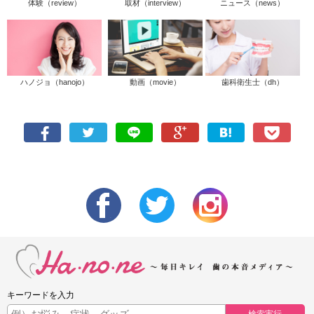
体験（review）
取材（interview）
ニュース（news）
ハノジョ（hanojo）
動画（movie）
歯科衛生士（dh）
キーワードを入力
検索実行