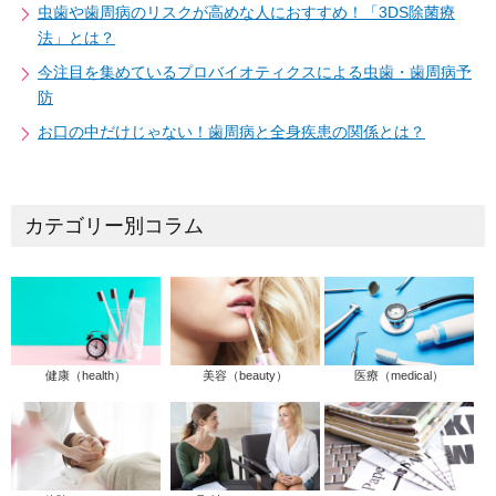
虫歯や歯周病のリスクが高めな人におすすめ！「3DS除菌療
法」とは？
今注目を集めているプロバイオティクスによる虫歯・歯周病予
防
お口の中だけじゃない！歯周病と全身疾患の関係とは？
カテゴリー別コラム
健康（health）
美容（beauty）
医療（medical）