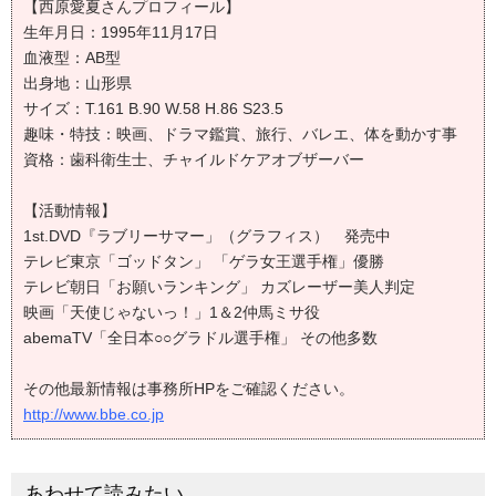
【西原愛夏さんプロフィール】
生年月日：1995年11月17日
血液型：AB型
出身地：山形県
サイズ：T.161 B.90 W.58 H.86 S23.5
趣味・特技：映画、ドラマ鑑賞、旅行、バレエ、体を動かす事
資格：歯科衛生士、チャイルドケアオブザーバー
【活動情報】
1st.DVD『ラブリーサマー」（グラフィス） 発売中
テレビ東京「ゴッドタン」 「ゲラ女王選手権」優勝
テレビ朝日「お願いランキング」 カズレーザー美人判定
映画「天使じゃないっ！」1＆2仲馬ミサ役
abemaTV「全日本○○グラドル選手権」 その他多数
その他最新情報は事務所HPをご確認ください。
http://www.bbe.co.jp
あわせて読みたい