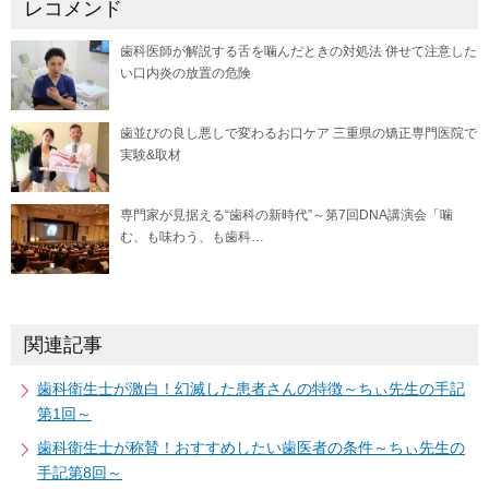
レコメンド
歯科医師が解説する舌を噛んだときの対処法 併せて注意した
い口内炎の放置の危険
歯並びの良し悪しで変わるお口ケア 三重県の矯正専門医院で
実験&取材
専門家が見据える“歯科の新時代”～第7回DNA講演会「噛
む、も味わう、も歯科…
関連記事
歯科衛生士が激白！幻滅した患者さんの特徴～ちぃ先生の手記
第1回～
歯科衛生士が称賛！おすすめしたい歯医者の条件～ちぃ先生の
手記第8回～