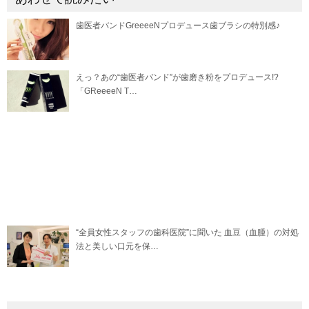
歯医者バンドGreeeeNプロデュース歯ブラシの特別感♪
えっ？あの“歯医者バンド”が歯磨き粉をプロデュース!?
「GReeeeN T…
“全員女性スタッフの歯科医院”に聞いた 血豆（血腫）の対処
法と美しい口元を保…