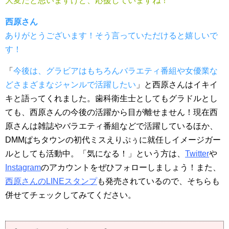
大変だと思いますけど、応援していますね！
西原さん
ありがとうございます！そう言っていただけると嬉しいで
す！
「
今後は、グラビアはもちろんバラエティ番組や女優業な
どさまざまなジャンルで活躍したい
」と西原さんはイキイ
キと語ってくれました。歯科衛生士としてもグラドルとし
ても、西原さんの今後の活躍から目が離せません！現在西
原さんは雑誌やバラエティ番組などで活躍しているほか、
DMMぱちタウンの初代ミスえりぷぅに就任しイメージガー
ルとしても活動中。「気になる！」という方は、
Twitter
や
Instagram
のアカウントをぜひフォローしましょう！また、
西原さんのLINEスタンプ
も発売されているので、そちらも
併せてチェックしてみてください。