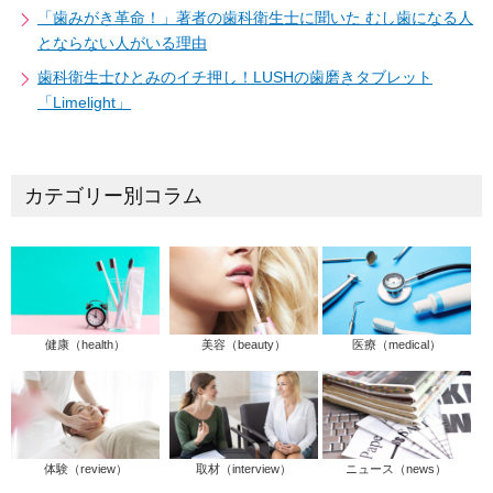
「歯みがき革命！」著者の歯科衛生士に聞いた むし歯になる人
とならない人がいる理由
歯科衛生士ひとみのイチ押し！LUSHの歯磨きタブレット
「Limelight」
カテゴリー別コラム
健康（health）
美容（beauty）
医療（medical）
体験（review）
取材（interview）
ニュース（news）