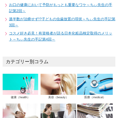
お口の健康において予防がもっとも重要なワケ～ちぃ先生の手
記第2回～
過半数が治療せず!?子どもの虫歯放置の現状～ちぃ先生の手記第
3回～
コスメ好き必見！有資格者が語る日本化粧品検定取得のメリッ
ト～ちぃ先生の手記第4回～
カテゴリー別コラム
健康（health）
美容（beauty）
医療（medical）