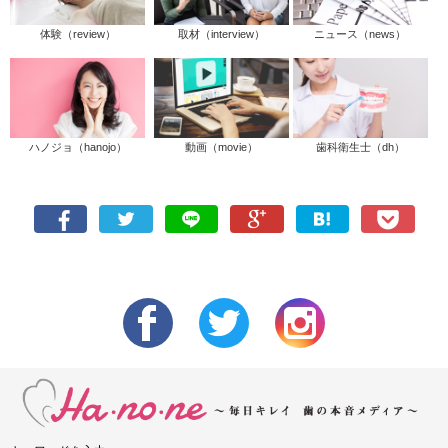
体験（review）
取材（interview）
ニュース（news）
ハノジョ（hanojo）
動画（movie）
歯科衛生士（dh）