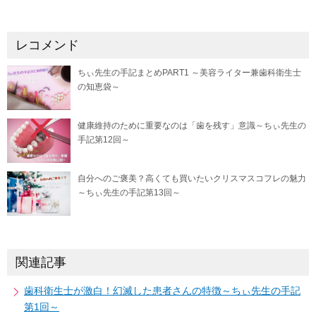
レコメンド
ちぃ先生の手記まとめPART1 ～美容ライター兼歯科衛生士
の知恵袋～
健康維持のために重要なのは「歯を残す」意識～ちぃ先生の
手記第12回～
自分へのご褒美？高くても買いたいクリスマスコフレの魅力
～ちぃ先生の手記第13回～
関連記事
歯科衛生士が激白！幻滅した患者さんの特徴～ちぃ先生の手記
第1回～