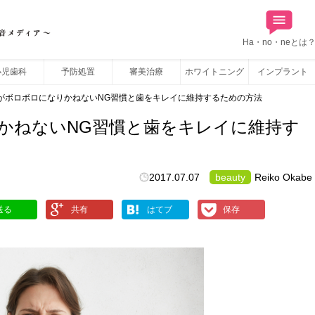
Ha・no・neとは
小児歯科
予防処置
審美治療
ホワイトニング
インプラント
がボロボロになりかねないNG習慣と歯をキレイに維持するための方法
かねないNG習慣と歯をキレイに維持す
2017.07.07
beauty
Reiko Okabe
送る
共有
はてブ
保存