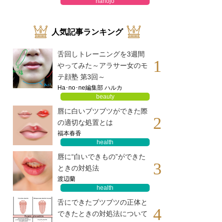
hanojo
人気記事ランキング
舌回しトレーニングを3週間
1
やってみた～アラサー女のモ
テ顔塾 第3回～
Ha･no･ne編集部 ハルカ
beauty
唇に白いブツブツができた際
2
の適切な処置とは
福本春香
health
唇に“白いできもの”ができた
3
ときの対処法
渡辺蘭
health
舌にできたブツブツの正体と
4
できたときの対処法について