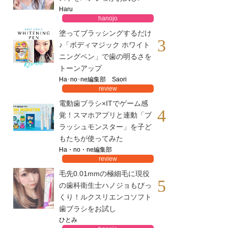
Haru
hanojo
塗ってブラッシングするだけ
3
♪「ボディマジック ホワイト
ニングペン」で歯の明るさを
トーンアップ
Ha･no･ne編集部 Saori
review
電動歯ブラシ×ITでゲーム感
4
覚！スマホアプリと連動「ブ
ラッシュモンスター」を子ど
もたちが使ってみた
Ha・no・ne編集部
review
毛先0.01mmの極細毛に現役
5
の歯科衛生士ハノジョもびっ
くり！ルクスリエンコソフト
歯ブラシをお試し
ひとみ