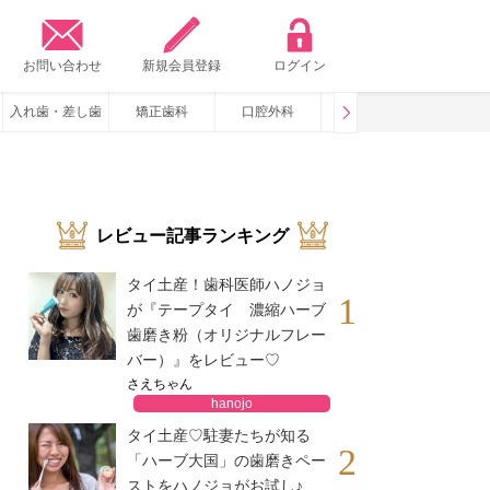
？
お問い合わせ
新規会員登録
ログイン
入れ歯・差し歯
矯正歯科
口腔外科
咬み合わせ
いびき・
レビュー記事ランキング
タイ土産！歯科医師ハノジョ
1
が『テープタイ 濃縮ハーブ
歯磨き粉（オリジナルフレー
バー）』をレビュー♡
さえちゃん
hanojo
タイ土産♡駐妻たちが知る
2
「ハーブ大国」の歯磨きペー
ストをハノジョがお試し♪