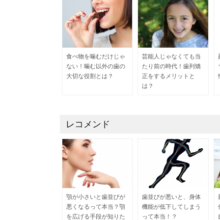
食べ物を噛むだけじゃ
芸能人じゃなくても当
ない！噛む以外の歯の
たり前の時代！歯列矯
大切な役割とは？
正をするメリットと
は？
レコメンド
顎が小さいと歯並びが
歯並びが悪いと、身体
悪くなるって本当？顎
機能が低下してしまう
を広げる手段が知りた
って本当！？