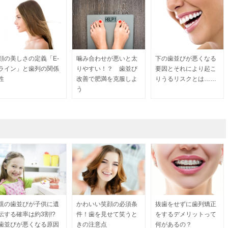
顔の美しさの定義「E-
噛み合わせが悪いと太
下の歯並びが悪くなる
ライン」と歯列の関係
りやすい！？ 歯並び
要因とそれにより起こ
性
改善で肥満を克服しよ
りうるリスクとは……
う
親の歯並びが子供に遺
かわいい笑顔の必須条
抜歯をせずに歯列矯正
伝する確率は約3割!?
件！歯を見せて笑うと
をするデメリットって
歯並びが悪くなる原因
きの注意点
何があるの？