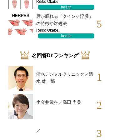
Reiko Okabe
health
唇が腫れる「クインケ浮腫」
5
の特徴や対処法
Reiko Okabe
health
名回答Dr.ランキング
1
清水デンタルクリニック／清
水 雄一郎
2
小金井歯科／高田 尚美
3
／