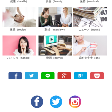
健康（health）
美容（beauty）
医療（medical）
体験（review）
取材（interview）
ニュース（news）
ハノジョ（hanojo）
動画（movie）
歯科衛生士（dh）