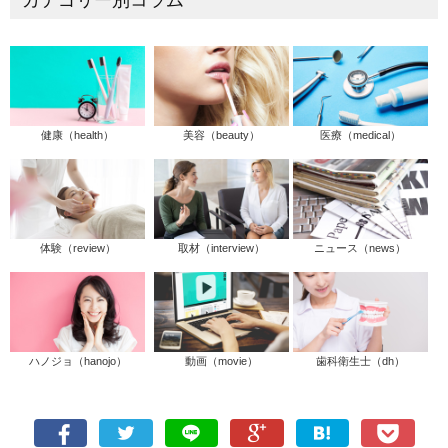
カテゴリー別コラム
健康（health）
美容（beauty）
医療（medical）
体験（review）
取材（interview）
ニュース（news）
ハノジョ（hanojo）
動画（movie）
歯科衛生士（dh）