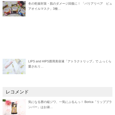
冬の乾燥対策・肌のダメージ回復に！ 「バリアリペア ピュ
アオイルマスク」3種…
LIPS and HIPS唇用美容液「アトラクトリップ」で ふっくら
愛されリ…
レコメンド
気になる唇の縦ジワ、一気にぷるんっ！ Borica「リッププラ
ンパー」はお値…