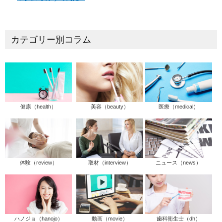
カテゴリー別コラム
健康（health）
美容（beauty）
医療（medical）
体験（review）
取材（interview）
ニュース（news）
ハノジョ（hanojo）
動画（movie）
歯科衛生士（dh）