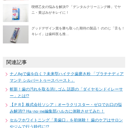
喫煙乙女の悩みを解決!? 「デンタルクリーニング棒」でヤ
ニ・黄ばみがキレイに！
グッドデザイン賞を勝ち取った期待の製品！ ののじ「舌も！
キレイ」は歯科医も推…
関連記事
ナノAgで歯を白く？未来型ハイテク歯磨き粉 「プラチナディア
マンテ シルバートゥースペースト」
斬新！歯の汚れを取る消しゴム 話題の「ダイヤモンドイレーサ
ー」とは!?
【ＰＲ】株式会社ソシア：オーラクリスター・ゼロでお口の悩
み解消!? Ha･no･ne編集部ハルカに体験させてみた！
セルフホワイトニング「美歯口」を初体験！ 歯のケアはサロン
やジムで行う時代に!?